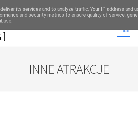
GOSiR Frysztak, 
eliver its services and to analyze traffic. Your IP address and 
ormance and security metrics to ensure quality of service, gen
abuse.
HOME
INNE ATRAKCJE