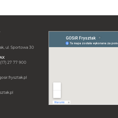
T
ak, ul. Sportowa 30
FAX
, (17) 27 77 900
sir.frysztak.pl
sztak.pl