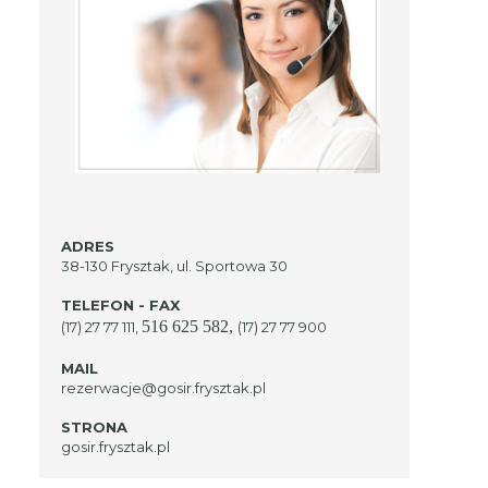
ADRES
38-130 Frysztak, ul. Sportowa 30
TELEFON - FAX
516 625 582
,
(17) 27 77 111,
(17) 27 77 900
MAIL
rezerwacje@gosir.frysztak.pl
STRONA
gosir.frysztak.pl