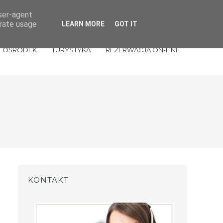
ul. Sportowa 30, tel: (17) 27 77 111 lub (17) 27 77 900
user-agent
erate usage
LEARN MORE
GOT IT
OŚRODEK
TURYSTYKA
REZERWACJA ON-LINE
KONTAKT