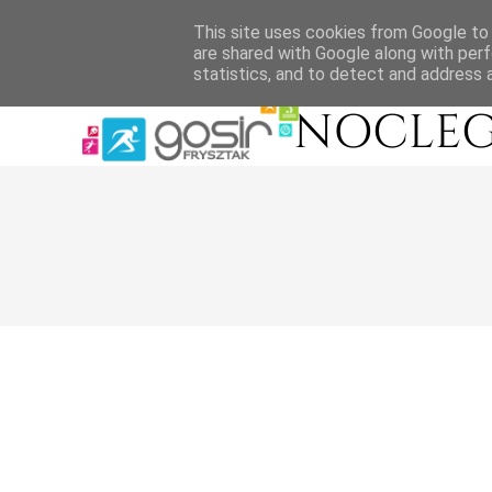
This site uses cookies from Google to d
are shared with Google along with perf
statistics, and to detect and address 