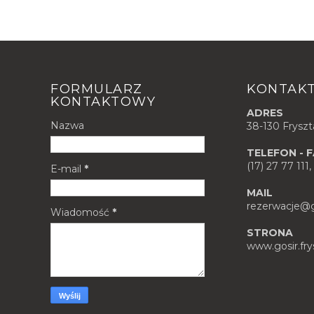
FORMULARZ
KONTAK
KONTAKTOWY
ADRES
Nazwa
38-130 Fryszt
TELEFON - 
(17) 27 77 111
E-mail
*
MAIL
rezerwacje@go
Wiadomość
*
STRONA
www.gosir.fry